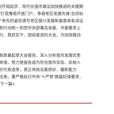
规划开局起步、现代化强市建设加快推进的关键期
“打造豫南开放门户、争做老区发展先锋”总目标
实干争先的姿态谱写老区振兴发展新篇章具有深远
和行动统一到党中央部署及省委、市委要求上
力、真抓实干、团结奋进的大会，为加快推动
高质量起草大会报告，深入分析我市发展优势
举措，努力使报告成为符合我市实际、反映人
织代表选举，真正将政治素质好、履职能力
出来。要严格执行中央“十严禁”换届纪律要求，
作平稳有序、风清气正。
下一篇
4
攻坚阶段，要统筹推进党代会筹备和经济社会
抢天夺时抓好“三夏”农业生产，持续筑牢防汛抗
的社会环境。