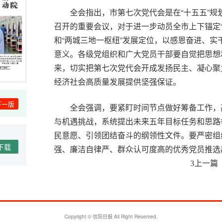
全会指出，市第七次党代会是在“十五五”
召开的重要会议，对于进一步动员全市上下锚定
和“两城三地一枢纽”发展定位，以感恩奋进、
意义。各级党组织和广大党员干部要自觉把思想
来，切实把第七次党代会开成发扬民主、凝心聚
经济社会高质量发展提供坚强保证。
下一版
全会强调，要紧盯时间节点做好筹备工作，
与机遇挑战，系统提出未来五年目标任务和思路
民意愿、引领团结奋斗的纲领性文件。要严密组
下载
强、廉洁自律严、群众认可度高的优秀党员推选
聚焦大会选举等关键环节加强监督，确保换届工
上一篇
3
全会指出，二季度是承上启下、决胜全年的
发展各项任务，凝心聚力引项目强产业促发展，
旱等安全防线，为党代会顺利召开提供和谐稳定
Copyright © 信阳日报 All Right Reserved.