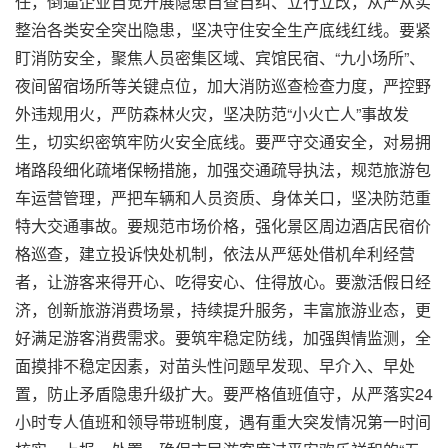
任，倒逼企业自觉开展隐患自查自纠、立行立改，从严从实
整治各类安全突出隐患，坚决守住安全生产底线红线。要紧
盯消防安全，聚焦人员密集区域、宾馆民宿、“九小场所”、
夜间留宿场所等关键点位，加大消防巡查检查力度，严控野
外违规用火，严防森林火灾，坚决防范“小火亡人”事故发
生，切实织密筑牢防火安全底线。要严守交通安全，对易拥
堵路段细化疏堵保畅措施，加强交通疏导执法，规范旅游包
车运营管理，严把车辆和人员资质、身体关口，坚决防范重
特大交通事故。要规范市场价格，强化景区周边酒店民宿价
格巡查，建立投诉快处机制，依法从严惩处借机牟利经营
者，让游客来得开心、吃得安心、住得放心。要激活假日经
济，创新旅游消费场景，持续提升服务，丰富旅游业态，更
好满足游客消费需求。要筑牢稳定防线，加强舆情监测，全
面摸排不稳定因素，对苗头性问题早发现、早介入、早处
置，防止矛盾隐患升级扩大。要严格值班值守，从严落实24
小时专人值班和领导带班制度，遇有重大突发情况第一时间