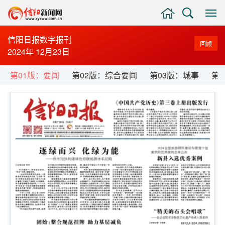
主
搜
显
页
索
示
与
信阳日报数字报刊
回顾
隐
2024年 12月23日
藏
侧
第01版：要闻
第02版：综合要闻
第03版：城事
第
边
栏