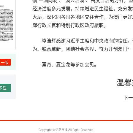
彻“一国两制”、“澳人治澳”、高度自治的方针
经济适度多元发展，持续增进民生福祉，充分发
大局，深化同各国各地区交往合作，为澳门更好
辉行政长官和特别行政区政府履职。
岑浩辉感谢习近平主席和中央政府的信任。
为、锐意革新，团结社会各界，奋力开创澳门“一
下一版
蔡奇、夏宝龙等参加会见。
温馨
下载
下一
Copyright © 信阳日报 All Right Reserved.