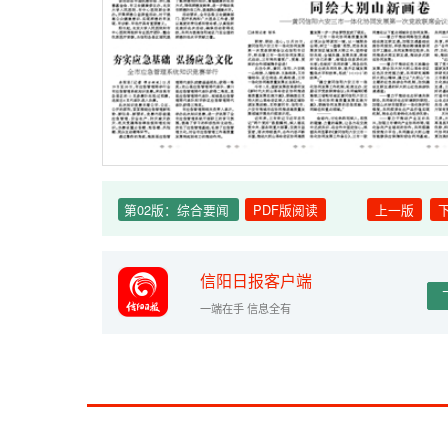
第02版：综合要闻
PDF版阅读
上一版
信阳日报客户端
一端在手 信息全有