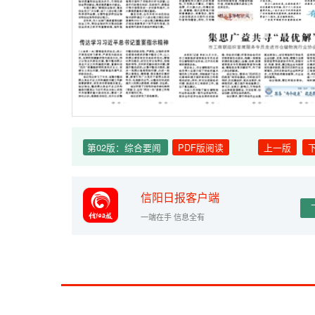
第02版：综合要闻
PDF版阅读
上一版
信阳日报客户端
一端在手 信息全有