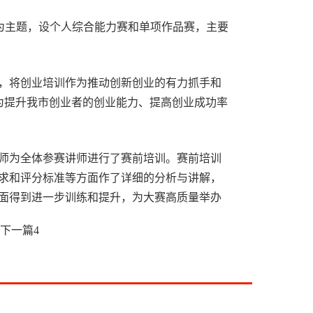
”为主题，设个人综合能力赛和单项作品赛，主要
，将创业培训作为推动创新创业的有力抓手和
为提升我市创业者的创业能力、提高创业成功率
师为全体参赛讲师进行了赛前培训。赛前培训
求和评分标准等方面作了详细的分析与讲解，
面得到进一步训练和提升，为大赛高质量举办
下一篇
4
过个人综合能力理论知识竞赛和SYB个人综合
，优胜者将代表我市参加河南省分赛。