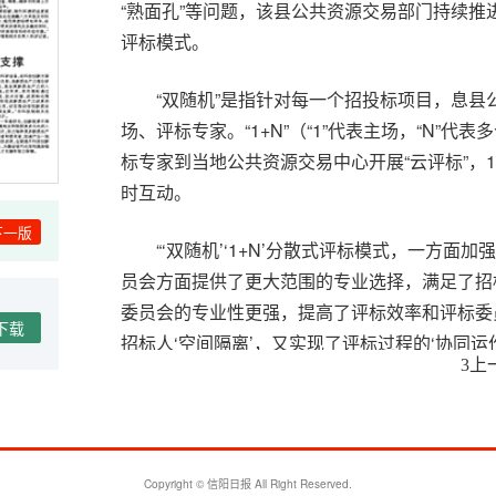
“熟面孔”等问题，该县公共资源交易部门持续推进
评标模式。
“双随机”是指针对每一个招投标项目，息
场、评标专家。“1+N”（“1”代表主场，“N”
标专家到当地公共资源交易中心开展“云评标”，
时互动。
下一版
“‘双随机’‘1+N’分散式评标模式，一方
员会方面提供了更大范围的专业选择，满足了招
委员会的专业性更强，提高了评标效率和评标委
下载
招标人‘空间隔离’，又实现了评标过程的‘协同运
上
3
委在空间上的‘不确定性’，打破本地评标专家‘小圈
最大限度防范围标串标等违法违规行为的发生，
的公共资源交易中心参与评标，从机制上有效解
难问题，提高了招标投标活动的整体质效，从而
Copyright © 信阳日报 All Right Reserved.