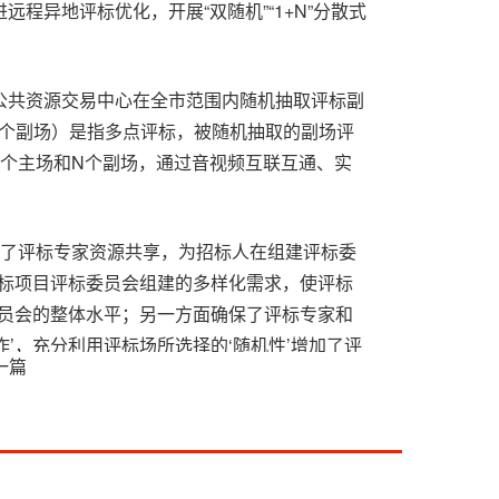
远程异地评标优化，开展“双随机”“1+N”分散式
县公共资源交易中心在全市范围内随机抽取评标副
代表多个副场）是指多点评标，被随机抽取的副场评
1个主场和N个副场，通过音视频互联互通、实
面加强了评标专家资源共享，为招标人在组建评标委
标项目评标委员会组建的多样化需求，使评标
员会的整体水平；另一方面确保了评标专家和
作’，充分利用评标场所选择的‘随机性’增加了评
一篇
子’‘熟面孔’，降低评标专家被‘围猎’的风险，
保障了评标的公平性。同时，评标专家在就近
决了评标专家到场评标路途远、成本高等老大
优化了招标投标营商环境。”该县相关负责人表