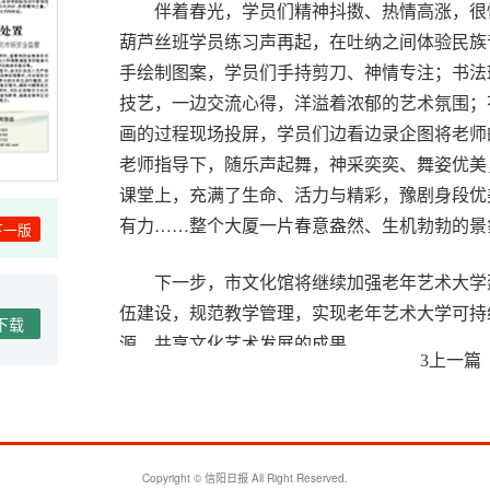
伴着春光，学员们精神抖擞、热情高涨，很
葫芦丝班学员练习声再起，在吐纳之间体验民族
手绘制图案，学员们手持剪刀、神情专注；书法
技艺，一边交流心得，洋溢着浓郁的艺术氛围；
画的过程现场投屏，学员们边看边录企图将老师
老师指导下，随乐声起舞，神采奕奕、舞姿优美
课堂上，充满了生命、活力与精彩，豫剧身段优
有力……整个大厦一片春意盎然、生机勃勃的景
下一版
下一步，市文化馆将继续加强老年艺术大学
伍建设，规范教学管理，实现老年艺术大学可持
下载
源，共享文化艺术发展的成果。
上一篇
3
温馨
Copyright © 信阳日报 All Right Reserved.