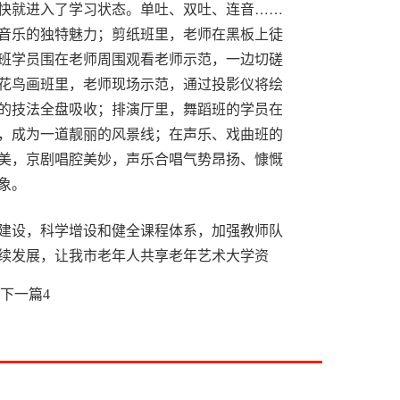
快就进入了学习状态。单吐、双吐、连音……
音乐的独特魅力；剪纸班里，老师在黑板上徒
班学员围在老师周围观看老师示范，一边切磋
花鸟画班里，老师现场示范，通过投影仪将绘
的技法全盘吸收；排演厅里，舞蹈班的学员在
，成为一道靓丽的风景线；在声乐、戏曲班的
美，京剧唱腔美妙，声乐合唱气势昂扬、慷慨
象。
建设，科学增设和健全课程体系，加强教师队
续发展，让我市老年人共享老年艺术大学资
下一篇
4
提示