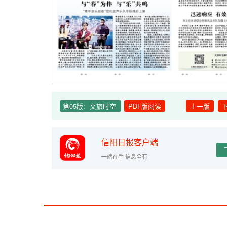
第05版：文旅时空
PDF版阅读
上一版
信阳日报客户端
一端在手 信息全有