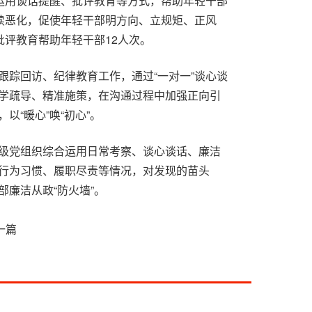
合运用谈话提醒、批评教育等方式，帮助年轻干部
持续恶化，促使年轻干部明方向、立规矩、正风
批评教育帮助年轻干部12人次。
跟踪回访、纪律教育工作，通过“一对一”谈心谈
学疏导、精准施策，在沟通过程中加强正向引
“暖心”唤“初心”。
级党组织综合运用日常考察、谈心谈话、廉洁
行为习惯、履职尽责等情况，对发现的苗头
廉洁从政“防火墙”。
治党、治理腐败低龄化问题的重要途径。”该县纪
一篇
用“第一种形态”，推动关口前移，坚持严管厚
成长保驾护航。
提示