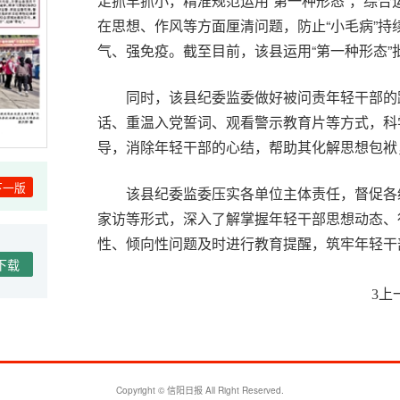
足抓早抓小，精准规范运用“第一种形态”，综
在思想、作风等方面厘清问题，防止“小毛病”
气、强免疫。截至目前，该县运用“第一种形态”
同时，该县纪委监委做好被问责年轻干部的
话、重温入党誓词、观看警示教育片等方式，科
导，消除年轻干部的心结，帮助其化解思想包袱，以
下一版
该县纪委监委压实各单位主体责任，督促各
家访等形式，深入了解掌握年轻干部思想动态、
性、倾向性问题及时进行教育提醒，筑牢年轻干部
下载
“加强年轻干部教育管理，是深化全面从严
上
3
委监委主要负责人表示，下一步，将持续深化运
爱，让监督有力度，更有温度，为年轻干部健康
温馨
Copyright © 信阳日报 All Right Reserved.