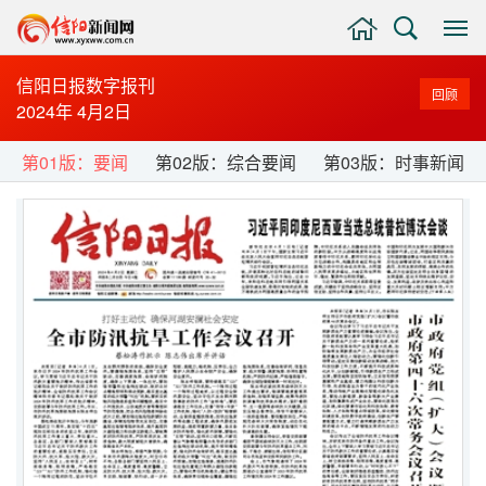
主
搜
显
页
索
示
与
信阳日报数字报刊
回顾
隐
2024年 4月2日
藏
侧
第01版：要闻
第02版：综合要闻
第03版：时事新闻
边
栏