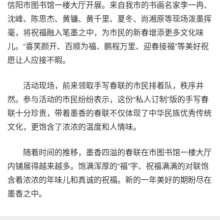
信阳市图书馆一楼大厅开展。来自我市的书画名家李一冉、
沈峰、陈思杰、黄镛、黄千里、夏冬、尚湘原等现场泼墨挥
毫，将祝福融入笔墨之中，为市民的新春增添更多文化味
儿。“喜笑颜开、百顺为福、鹏程万里、迎春接福”等美好祝
愿让人应接不暇。
活动现场，前来领取手写春联的市民排着队，秩序井
然。参与活动的市民纷纷表示，这份“私人订制”版的手写春
联十分珍贵，带着墨香的春联不仅体现了中华民族优秀传统
文化，更饱含了浓浓的温度和人情味。
随着时间的推移，墨香四溢的春联在市图书馆一楼大厅
内铺展得越来越多。饱满浑厚的“福”字、祝福满满的对联饱
含着浓浓的年味儿和真诚的祝福。新的一年美好的期盼尽在
墨香之中。