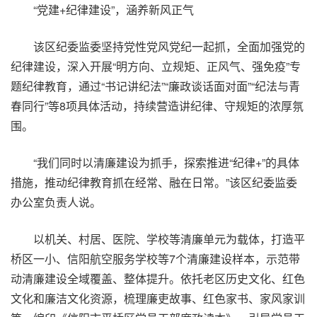
“党建+纪律建设”，涵养新风正气
该区纪委监委坚持党性党风党纪一起抓，全面加强党的
纪律建设，深入开展“明方向、立规矩、正风气、强免疫”专
题纪律教育，通过“书记讲纪法”“廉政谈话面对面”“纪法与青
春同行”等8项具体活动，持续营造讲纪律、守规矩的浓厚氛
围。
“我们同时以清廉建设为抓手，探索推进“纪律+”的具体
措施，推动纪律教育抓在经常、融在日常。”该区纪委监委
办公室负责人说。
以机关、村居、医院、学校等清廉单元为载体，打造平
桥区一小、信阳航空服务学校等7个清廉建设样本，示范带
动清廉建设全域覆盖、整体提升。依托老区历史文化、红色
文化和廉洁文化资源，梳理廉吏故事、红色家书、家风家训