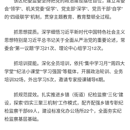
该区纪委监委坚持把党的政治建设摆在首位，建立常委
会“领学”、机关党委“促学”、党支部“深学”、党员干部“自学”
的“四级联学”机制，贯穿主题教育、教育整顿全过程。
抓思想提质。深学细悟习近平新时代中国特色社会主义
思想特别是习近平总书记关于全面从严治党的重要论述，常
委会“第一议题”学习21次、理论中心组学习12次。
抓培训提能。深化全员培训，依托“集中学习月”“周四大
学堂”“纪法小课堂”“学习强国”等载体，开展政治轮训、业务
培训32场，外出学习5次，邀请专家授课辅导6期。
抓规范提效。扎实推进乡镇（街道）纪检监察“三化”建
设，探索“四实三聚三机制”工作模式，配齐配强乡镇专职纪
检监察干部69人，建设标准化办公场所22个，全面夯实纪
检监察基层基础。