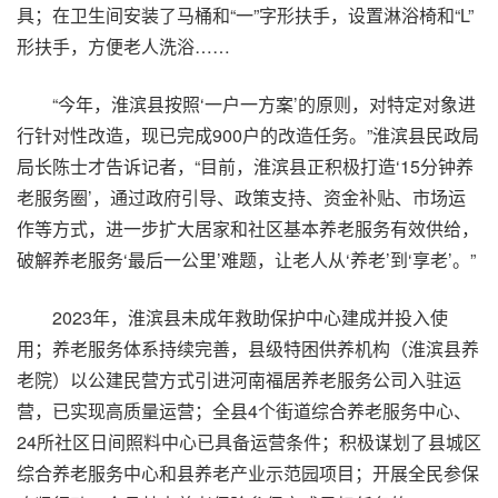
具；在卫生间安装了马桶和“一”字形扶手，设置淋浴椅和“L”
形扶手，方便老人洗浴……
“今年，淮滨县按照‘一户一方案’的原则，对特定对象进
行针对性改造，现已完成900户的改造任务。”淮滨县民政局
局长陈士才告诉记者，“目前，淮滨县正积极打造‘15分钟养
老服务圈’，通过政府引导、政策支持、资金补贴、市场运
作等方式，进一步扩大居家和社区基本养老服务有效供给，
破解养老服务‘最后一公里’难题，让老人从‘养老’到‘享老’。”
2023年，淮滨县未成年救助保护中心建成并投入使
用；养老服务体系持续完善，县级特困供养机构（淮滨县养
老院）以公建民营方式引进河南福居养老服务公司入驻运
营，已实现高质量运营；全县4个街道综合养老服务中心、
24所社区日间照料中心已具备运营条件；积极谋划了县城区
综合养老服务中心和县养老产业示范园项目；开展全民参保