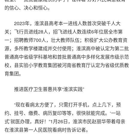
的信心、决心和恒心。
2023年，淮滨县高考本一进线人数首次突破千人大
关；飞行员进线28人，招飞进线人数连续6年位居全市第
一；招聘教师700人，壮大教师队伍；积极扩大公办教育资
源，多所教学楼建成并交付使用；淮滨高中被认定为第二批
普通高中省级学科基地和首批普通高中多样化发展市级示范
校，县实验小学教育集团被河南省教育厅认定为省级优质教
育集团。
推进医疗卫生普惠共享“淮滨实践”
“现在看病太方便了，只需打开手机，点上几下，预
约、挂号、缴费、病历复印等等，很快就能完成。‘一站
式’就医办理，真好！”1月26日，淮滨市民赵丽华带着母亲
在淮滨县第一人民医院看病时告诉记者。