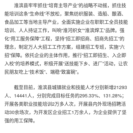
淮滨县牢牢抓住“培育主导产业”的战略不动摇，抓住技
能培训这条“生命线”不放松，聚焦纺织服装、造船、酿酒、
食品加工等当地主导产业，全面实施企业在职职工全员技能
培训、人人持证工作，叫响“淮河织女”“淮滨焊工”品牌。强
化“用工服务保障”工程，坚持“招工即招商、招商先招工”的
理念，制定万人大招工工作方案，组建招工专班，实施“六
招”保障。依托企业的主体作用，推行“招工即招生、入企即
入校”的培养模式，积极开展“送技能下乡、进厂”活动，让农
民朋友吃上“技术饭”、端稳“致富碗”。
截至目前，淮滨县城镇就业和技能人才分别新增21293
人、14441人，分别完成目标任务的295.33%、131.28%；
开展各类职业技能培训2万多人次，开展县内外现场招聘活
动30余场次，为开发区企业招工1万余人，为企业提供了坚
强的用工保障。