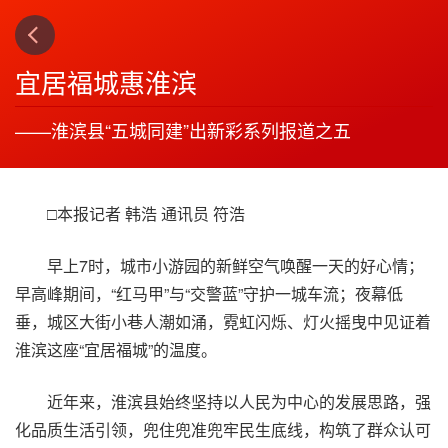
上一篇
下一篇
3
4
宜居福城惠淮滨
——淮滨县“五城同建”出新彩系列报道之五
□本报记者 韩浩 通讯员 符浩
早上7时，城市小游园的新鲜空气唤醒一天的好心情；
早高峰期间，“红马甲”与“交警蓝”守护一城车流；夜幕低
垂，城区大街小巷人潮如涌，霓虹闪烁、灯火摇曳中见证着
淮滨这座“宜居福城”的温度。
近年来，淮滨县始终坚持以人民为中心的发展思路，强
化品质生活引领，兜住兜准兜牢民生底线，构筑了群众认可