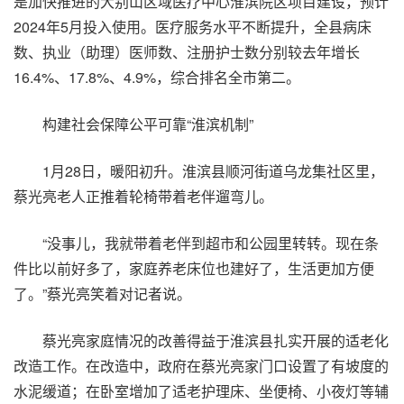
是加快推进的大别山区域医疗中心淮滨院区项目建设，预计
2024年5月投入使用。医疗服务水平不断提升，全县病床
数、执业（助理）医师数、注册护士数分别较去年增长
16.4%、17.8%、4.9%，综合排名全市第二。
构建社会保障公平可靠“淮滨机制”
1月28日，暖阳初升。淮滨县顺河街道乌龙集社区里，
蔡光亮老人正推着轮椅带着老伴遛弯儿。
“没事儿，我就带着老伴到超市和公园里转转。现在条
件比以前好多了，家庭养老床位也建好了，生活更加方便
了。”蔡光亮笑着对记者说。
蔡光亮家庭情况的改善得益于淮滨县扎实开展的适老化
改造工作。在改造中，政府在蔡光亮家门口设置了有坡度的
水泥缓道；在卧室增加了适老护理床、坐便椅、小夜灯等辅