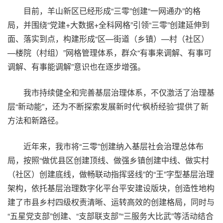
目前，羊山新区已经形成“三零”创建“一网通办”的格
局，并围绕“党建+大数据+全科网格”引领“三零”创建延伸到
面、落实到点，构建形成“区—街道（乡镇）—村（社区）
—楼院（村组）”网格管理体系，群众“有事来调解、有事可
调解、有事能调解”意识也在逐步增强。
我市持续健全和完善基层治理体系，不仅激活了治理基
层“新动能”，还为不断探索发展新时代“枫桥经验”提供了新
方法和新路径。
近年来，我市将“三零”创建纳入基层社会治理总体布
局，按照“做优县区创建顶线、做强乡镇创建中线、做实村
（社区）创建底线，做畅联动指挥竖线”的“王”字型基层治理
架构，依托基层治理数字化平台平安建设版块，创造性地构
建了市县乡村四级权责清晰、运转高效的创建格局，同时与
“五星党支部”创建、“支部联支部”“三服务大比武”等活动结合