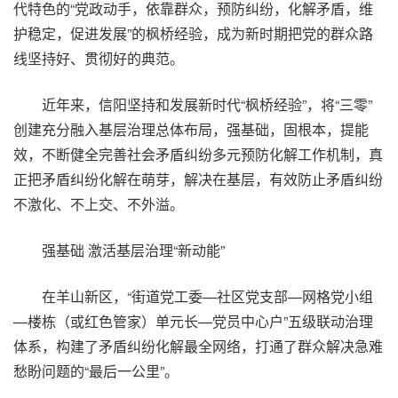
代特色的“党政动手，依靠群众，预防纠纷，化解矛盾，维
护稳定，促进发展”的枫桥经验，成为新时期把党的群众路
线坚持好、贯彻好的典范。
近年来，信阳坚持和发展新时代“枫桥经验”，将“三零”
创建充分融入基层治理总体布局，强基础，固根本，提能
效，不断健全完善社会矛盾纠纷多元预防化解工作机制，真
正把矛盾纠纷化解在萌芽，解决在基层，有效防止矛盾纠纷
不激化、不上交、不外溢。
强基础 激活基层治理“新动能”
在羊山新区，“街道党工委—社区党支部—网格党小组
—楼栋（或红色管家）单元长—党员中心户”五级联动治理
体系，构建了矛盾纠纷化解最全网络，打通了群众解决急难
愁盼问题的“最后一公里”。