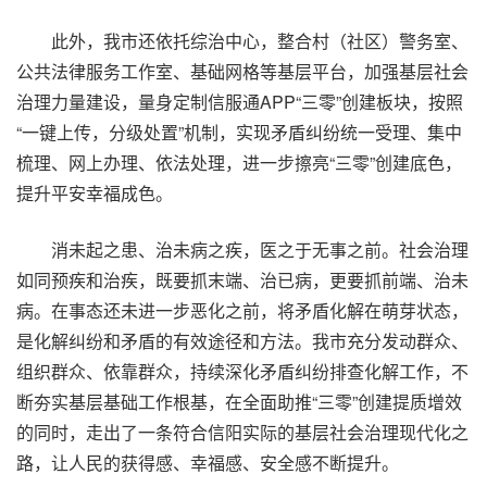
此外，我市还依托综治中心，整合村（社区）警务室、
公共法律服务工作室、基础网格等基层平台，加强基层社会
治理力量建设，量身定制信服通APP“三零”创建板块，按照
“一键上传，分级处置”机制，实现矛盾纠纷统一受理、集中
梳理、网上办理、依法处理，进一步擦亮“三零”创建底色，
提升平安幸福成色。
消未起之患、治未病之疾，医之于无事之前。社会治理
如同预疾和治疾，既要抓末端、治已病，更要抓前端、治未
病。在事态还未进一步恶化之前，将矛盾化解在萌芽状态，
是化解纠纷和矛盾的有效途径和方法。我市充分发动群众、
组织群众、依靠群众，持续深化矛盾纠纷排查化解工作，不
断夯实基层基础工作根基，在全面助推“三零”创建提质增效
的同时，走出了一条符合信阳实际的基层社会治理现代化之
路，让人民的获得感、幸福感、安全感不断提升。