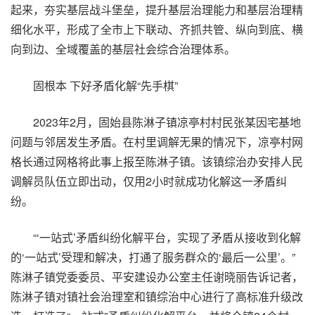
起来，夯实基层战斗堡垒，提升基层治理能力和基层治理精
细化水平，形成了全市上下联动、齐抓共管、纵向到底、横
向到边、全域覆盖的基层社会综合治理体系。
固根本 下好矛盾化解“先手棋”
2023年2月，固始县陈淋子镇凉亭村村民张某因宅基地
问题与邻居发生矛盾。在村里调解无果的情况下，凉亭村网
格长通过网格将此事上报至陈淋子镇。该镇综治办安排人民
调解员队伍立即出动，仅用2小时就成功化解这一矛盾纠
纷。
“‘一站式’矛盾纠纷化解平台，实现了矛盾从接收到化解
的‘一站式’受理和解决，打通了服务群众的‘最后一公里’。”
陈淋子镇党委委员、平安建设办公室主任谢晓丽告诉记者，
陈淋子镇对镇社会治理室和镇综治中心进行了高标准升级改