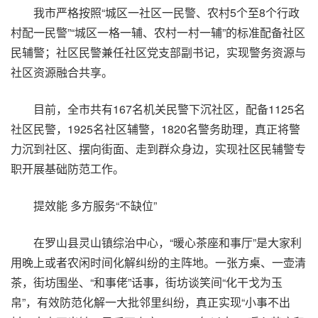
我市严格按照“城区一社区一民警、农村5个至8个行政
村配一民警”“城区一格一辅、农村一村一辅”的标准配备社区
民辅警；社区民警兼任社区党支部副书记，实现警务资源与
社区资源融合共享。
目前，全市共有167名机关民警下沉社区，配备1125名
社区民警，1925名社区辅警，1820名警务助理，真正将警
力沉到社区、摆向街面、走到群众身边，实现社区民辅警专
职开展基础防范工作。
提效能 多方服务“不缺位”
在罗山县灵山镇综治中心，“暖心茶座和事厅”是大家利
用晚上或者农闲时间化解纠纷的主阵地。一张方桌、一壶清
茶，街坊围坐、“和事佬”话事，街坊谈笑间“化干戈为玉
帛”，有效防范化解一大批邻里纠纷，真正实现“小事不出