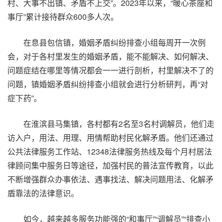
村、大事不出镇、矛盾不上交”。2023年以来，“暖心茶座和
事厅”累计接待群众600多人次。
在息县包信镇，婚姻矛盾纠纷排查小组每周开一次例
会，对于各村里发生的婚姻矛盾，能不能解决、如何解决、
问题症结在哪里等情况都会一一进行剖析，村里解决不了的
问题，镇婚姻矛盾纠纷排查小组就会进行分析研判，再“对
症下药”。
在淮滨县马集镇，各村都有2名至3名村调解员，他们走
访入户，用法、用理、用情帮助村民化解矛盾。他们还通过
公共法律服务工作站、12348法律服务热线及每个月村居法
律顾问集中服务日等途径，加强村民的普法宣传教育，以此
不断增强群众办事依法、遇事找法、解决问题用法、化解矛
盾靠法的法律意识。
如今，越来越多服务功能强的“和事厅”“调解员”“排查小