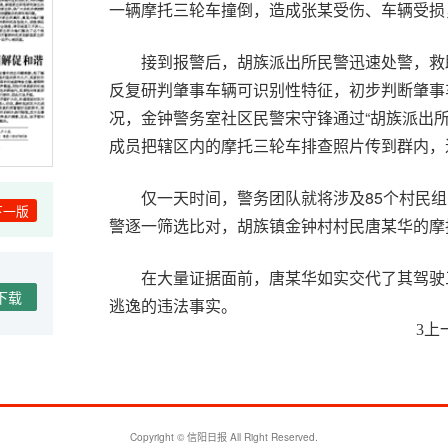
一辆摩托三轮车撞倒，造成张某受伤、车辆受损
接到报警后，胡族派出所民警迅速处警，救
反复研判肇事车辆可识别性特征，初步判断肇事
况，金钟警务室社区民警宋守锋通过“胡族派出所
成员把辖区内的摩托三轮车排查照片传到群内，
仅一天时间，警务团队就将涉及85个村民组
下一版
警逐一筛选比对，胡族镇金钟村村民唐某华的摩
在大量证据面前，唐某华如实交代了其驾驶
下载
逃逸的违法事实。
上
3
目前，该案正在进一步办理之中。
温馨
Copyright © 信阳日报 All Right Reserved.