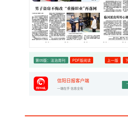
第05版：法治周刊
PDF版阅读
上一版
信阳日报客户端
一端在手 信息全有