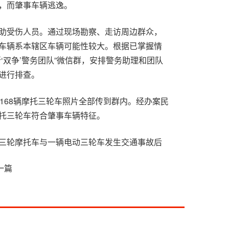
，而肇事车辆逃逸。
助受伤人员。通过现场勘察、走访周边群众，
车辆系本辖区车辆可能性较大。根据已掌握情
‘双争’警务团队”微信群，安排警务助理和团队
进行排查。
168辆摩托三轮车照片全部传到群内。经办案民
托三轮车符合肇事车辆特征。
三轮摩托车与一辆电动三轮车发生交通事故后
一篇
提示