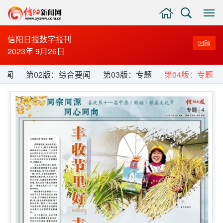
主
搜
显
页
索
示
与
信阳日报数字报刊
回顾
隐
2023年 9月26日
藏
侧
要闻
第02版：综合要闻
第03版：专题
第04版：专题
边
栏