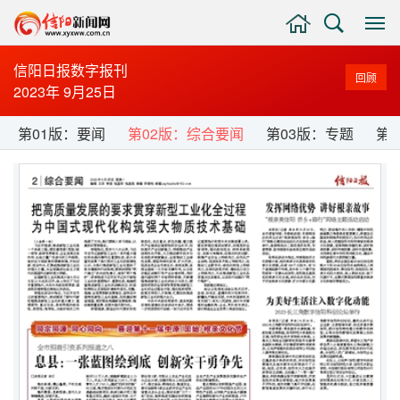
主
搜
显
页
索
示
与
信阳日报数字报刊
回顾
隐
2023年 9月25日
藏
侧
第01版：要闻
第02版：综合要闻
第03版：专题
第
边
栏