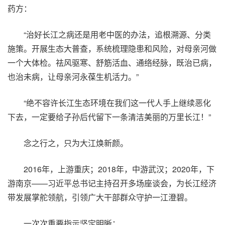
药方：
“治好长江之病还是用老中医的办法，追根溯源、分类
施策。开展生态大普查，系统梳理隐患和风险，对母亲河做
一个大体检。祛风驱寒、舒筋活血、通络经脉，既治已病，
也治未病，让母亲河永葆生机活力。”
“绝不容许长江生态环境在我们这一代人手上继续恶化
下去，一定要给子孙后代留下一条清洁美丽的万里长江！”
念之行之，只为大江焕新颜。
2016年，上游重庆；2018年，中游武汉；2020年，下
游南京——习近平总书记主持召开多场座谈会，为长江经济
带发展掌舵领航，引领广大干部群众守护一江澄碧。
一次次重要指示坚定明晰：