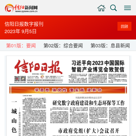
主
搜
显
页
索
示
与
信阳日报数字报刊
回顾
隐
2023年 9月5日
藏
侧
第01版：要闻
第02版：综合要闻
第03版：息县新闻
边
栏