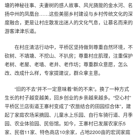
塘的神秘往事、夫妻树的感人故事、风光旖旎的金水河、名
扬中州的凤凰台……这些美丽乡村建设与乡村传统文化的深
度融合，更是让村庄散发出迷人的文化气息，让慕名而来的
游客津津乐道。
在村庄清洁行动中，平桥区坚持做到尊重自然环境，不
砍树、不填塘、不挖山、不扒房；尊重村庄肌理，注重保护
老树、老屋、老墙、老井、老作坊；尊重群众意愿，怎么
改、改成什么样，专家提建议，群众拿主意。
“旧的不去”并不一定意味着“新的不来”。换了一种方式
生长的村子越变越美，回乡创业的乡亲越来越多。“空心村”
平桥区兰店街道王寨村变成了“农旅结合的田园综合体”，建
起了家庭农场采摘园、儿童水上乐园、自行车骑行道、月季
园、农业体验园、民俗馆。如今，王寨村已发展农家乐5
家、民宿11家、特色商店10余家，占地2200亩的宏润家庭