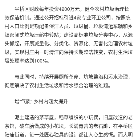
平桥区财政每年投资4200万元，健全农村垃圾治理长
效保洁机制。通过公开招标引进4家专业环卫公司，按照农
村人口比例足额配备保洁人员、垃圾桶、垃圾清运车辆和乡
镇密闭式垃圾压缩中转站；建设高标准垃圾分类中心，从源
头抓起，开展减量化、分类化、资源化、无害化治理农村垃
圾，实现村庄由一时清洁向保持长期整洁转变，农村生活垃
圾处理率达到100%。
与此同时，持续开展厕所革命、坑塘整治和污水治理，
彻底解决了农村生活垃圾和污水综合治理的难题。
增“气质” 乡村内涵大提升
泥土建造的茅草屋，稻草编织的小玩偶，旧屋改造的老
茶馆，破车胎做成的小花坛，长满青苔的老石雕，在平桥区
陆庙街道，每一处匠心独具的设计都让人心生感慨。而大明