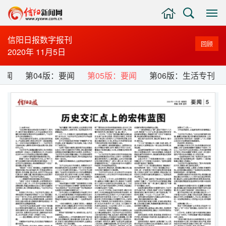
主
搜
显
页
索
示
与
信阳日报数字报刊
回顾
隐
2020年 11月5日
藏
侧
新闻
第04版：要闻
第05版：要闻
第06版：生活专刊
边
栏